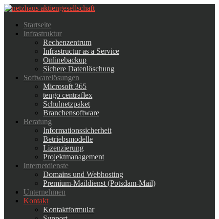
Startseite
Infrastruktur
Rechenzentrum
Infrastructur as a Service
Onlinebackup
Sichere Datenlöschung
Softwarelösungen
Microsoft 365
tengo centraflex
Schulnetzpaket
Branchensoftware
Beratung
Informationssicherheit
Betriebsmodelle
Lizenzierung
Projektmanagement
Internetdienste
Domains und Webhosting
Premium-Maildienst (Potsdam-Mail)
Unternehmen
Kontakt
Kontaktformular
Support