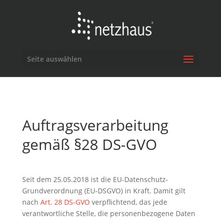
Seite auswählen
Auftragsverarbeitung
gemäß §28 DS-GVO
Seit dem 25.05.2018 ist die EU-Datenschutz-
Grundverordnung (EU-DSGVO) in Kraft. Damit gilt
nach
Art. 28 DS-GVO
verpflichtend, das jede
verantwortliche Stelle, die personenbezogene Daten